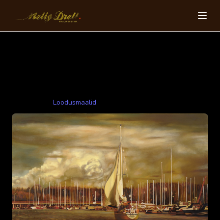
Jahisadam
90x150cm 2011 oli, louend
Kategooriad:
Loodusmaalid