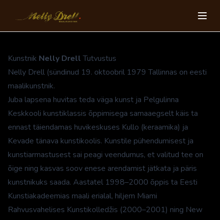
Kunstnik
Nelly Drell
Tutvustus
Nelly Drell (sündinud 19. oktoobril 1979 Tallinnas on eesti
maalikunstnik.
Juba lapsena huvitas teda väga kunst ja Pelgulinna
Keskkooli kunstiklassis õppimisega samaaegselt käis ta
ennast täiendamas huvikeskuses Kullo (keraamika) ja
Kevade tänava kunstikoolis. Kunstile pühendumisest ja
kunstiarmastusest sai peagi veendumus, et valitud tee on
õige ning kasvas soov enese arendamist jätkata ja päris
kunstnikuks saada. Aastatel 1998–2000 õppis ta Eesti
Kunstiakadeemias maali erialal, hiljem Miami
Rahvusvahelises Kunstikolledžis (2000–2001) ning New