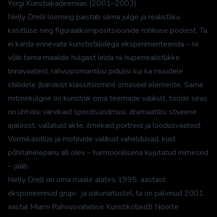
Yorgi Kunstiakadeemias (2001–2003).
Nelly Drelli looming paistab silma julge ja realistliku
käsitluse ning figuraalkompositsioonide rohkuse poolest. Ta
ei karda erinevate kunstistiilidega eksperimenteerida – nii
võib tema maalide hulgast leida nii hüperrealistlikke
linnavaateid, rahvusromantilisi pidulisi kui ka muudele
stiilidele (barokist klassitsismini) omaseid elemente. Sama
mitmekülgne on kunstnik oma teemade valikult, tööde seas
on ühtviisi värvikaid spordisündmusi, dramaatilisi stseene
ajaloost, vallatuid akte, ilmekaid portreid ja loodusvaateid.
Vormikäsitlus ja motiivide valikud vahelduvad, kuid
põhitähelepanu all olev – harmoonilisena kujutatud inimesed
– jääb.
Nelly Drell on oma maale alates 1995. aastast
eksponeerinud grupi- ja isikunäitustel, ta on pälvinud 2001.
aastal Miami Rahvusvahelise Kunstikolledži Noorte