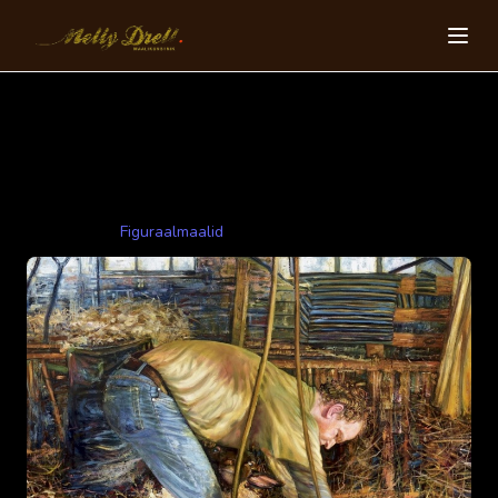
Lamba pügamine
200x200cm 2017 õli,lõuend
Kategooriad:
Figuraalmaalid