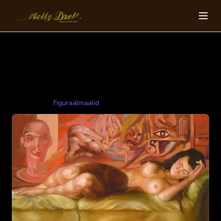
Unenägu
60x100cm 2008 õli,lõuend
Kategooriad:
Figuraalmaalid